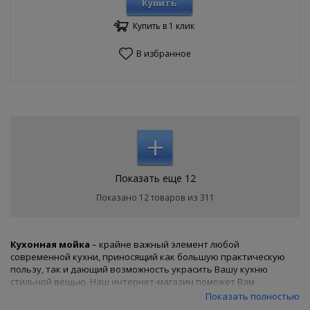
Купить
Купить в 1 клик
В избранное
+
Показать еще 12
Показано 12 товаров из 311
Кухонная мойка
– крайне важный элемент любой
современной кухни, приносящий как большую практическую
пользу, так и дающий возможность украсить Вашу кухню
стильной вещью. Наш интернет-магазин поможет Вам
исполнить обе этих задумки за приемлемую цену. Кухонные
Показать полностью
мойки,
купленные в интернет-магазине сантехники