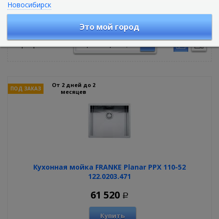
Новосибирск
Кухонные мойки
Это мой город
Сортировать по:
От 2 дней до 2
ПОД ЗАКАЗ
месяцев
Кухонная мойка FRANKE Planar PPX 110-52
122.0203.471
61 520
Р
Купить