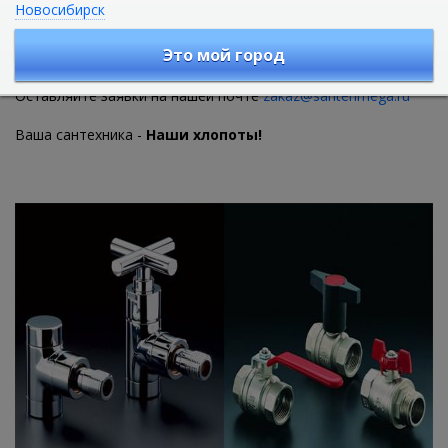
Новосибирск
Мы занимаемся комплектованием строительных объектов.
Это мой город
На весь ряд выбранной продукции мы предложим для Вас
специальные цены.
Оставляйте заявки на нашей почте
zakaz@santehmega.ru
Ваша сантехника -
Наши хлопоты!