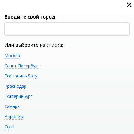
0
0
Вход
Введите свой город
(RUB
Р
Или выберите из списка:
Москва
УКАЖИТЕ ГОРОД
Санкт-Петербург
Ростов-на-Дону
Краснодар
Екатеринбург
КАТАЛОГ ТОВАРОВ
Самара
Воронеж
Комплектация строительных
Сочи
объектов