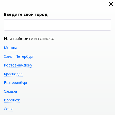
0
0
Вход
Введите свой город
(RUB
Р
Или выберите из списка:
Москва
УКАЖИТЕ ГОРОД
Санкт-Петербург
Ростов-на-Дону
Краснодар
Екатеринбург
КАТАЛОГ ТОВАРОВ
Самара
Воронеж
CERSANIT Смеситель
Распечатать
Сочи
GEO для душа А63041