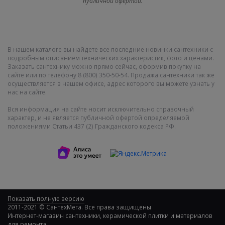
публичной офертой.
В нашем каталоге вы найдете все последние новинки сантехники с
подробным описанием технических характеристик, фото и ценами.
Заказать сантехнику можно прямо сейчас, оформив покупку на
сайте или по телефону 8 (800) 350-50-54. Продажа сантехники так же
осуществляется в нашем офисе, адрес которого вы можете узнать у
нас на сайте.
Вся информация на сайте носит исключительно справочный
характер, и не является публичной офертой определяемой
положениями Статьи 437 (2) Гражданского кодекса РФ.
Показать полную версию
2011-2021 © СантехМега. Все права защищены
Интернет-магазин сантехники, керамической плитки и материалов
для ремонта