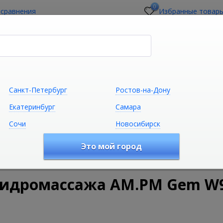
0
 сравнения
Избранные товар
стройщикам
О магазине
Контакты
Санкт-Петербург
Ростов-на-Дону
Екатеринбург
Самара
Сочи
Новосибирск
Сантехника
Климатическая техни
Это мой город
удование
Душевые кабины
Душевая кабина без гидрома
гидромассажа AM.PM Gem W9