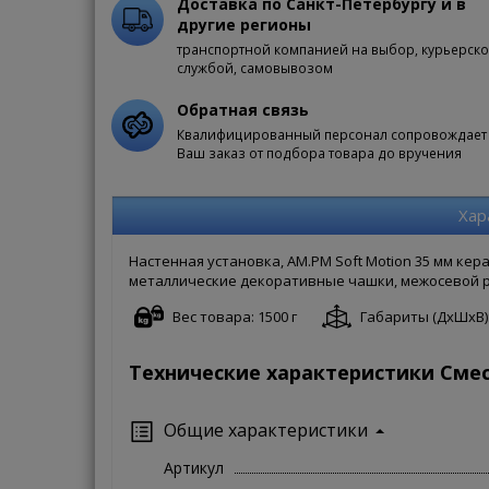
Доставка по Санкт-Петербургу и в
другие регионы
транспортной компанией на выбор, курьерск
службой, самовывозом
Обратная связь
Квалифицированный персонал сопровождает
Ваш заказ от подбора товара до вручения
Хар
Настенная установка, AM.PM Soft Motion 35 мм ке
металлические декоративные чашки, межосевой ра
Вес товара: 1500 г
Габариты (ДxШxВ): 
Технические характеристики Смес
Общие характеристики
Артикул