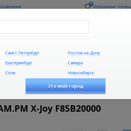
0
 сравнения
Избранные товар
стройщикам
О магазине
Контакты
Санкт-Петербург
Ростов-на-Дону
Екатеринбург
Самара
Сочи
Новосибирск
Сантехника
Климатическая техни
Это мой город
удование
Смесители
Смесители для душа
Смесител
M.PM X-Joy F85B20000